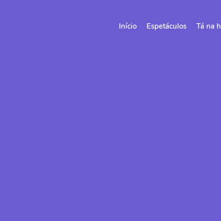
Início
Espetáculos
Tá na h