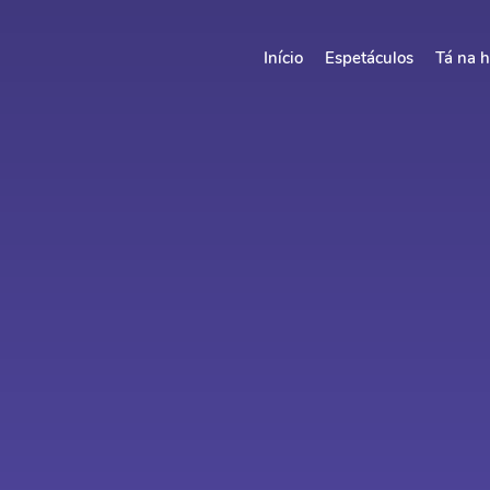
Início
Espetáculos
Tá na h