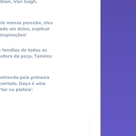
drian, Van Gogh,
 ela menos percebe, eles
da um deles, explicar
inspirações!
 famílias de todas as
autora da peça, Tamires
ostrando pela primeira
 contato. Gaya é uma
ar na plateia’.