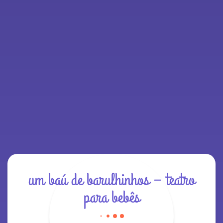
um baú de barulhinhos – teatro
para bebês