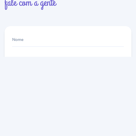
fale com a gente
Nome
E-mail
Mensagem
ENVIAR